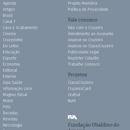
Agenda
Projeto Memória
Artigos
Política de Privacidade
Brasil
Fale conosco
Canal 1
Casa e Acabamento
Fale com o Cruzeiro
Cinema
Atendimento ao Assinante
Cruzeirinho
Anuncie no Cruzeiro
Do Leitor
Anuncie no ClassiCruzeiro
Educação
Publicidade Legal
Esporte
Repórter Cidadão
Economia
Trabalhe Conosco
Editorial
Projetos
Exterior
Guia Saúde
ClassiCruzeiro
Informação Livre
CruzeiroCard
Magnus Futsal
Grafsul
Motor
Burh
Pets
Receitas
Revistas
Fundação Ubaldino do
Necrologia