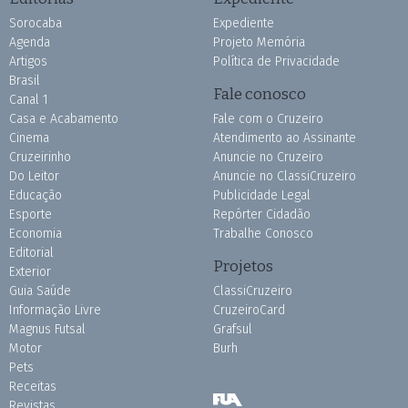
Sorocaba
Expediente
Agenda
Projeto Memória
Artigos
Política de Privacidade
Brasil
Fale conosco
Canal 1
Casa e Acabamento
Fale com o Cruzeiro
Cinema
Atendimento ao Assinante
Cruzeirinho
Anuncie no Cruzeiro
Do Leitor
Anuncie no ClassiCruzeiro
Educação
Publicidade Legal
Esporte
Repórter Cidadão
Economia
Trabalhe Conosco
Editorial
Projetos
Exterior
Guia Saúde
ClassiCruzeiro
Informação Livre
CruzeiroCard
Magnus Futsal
Grafsul
Motor
Burh
Pets
Receitas
Revistas