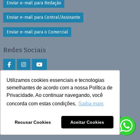
Enviar e-mail para Redação
Enviar e-mail para Central/Assinante
Enviar e-mail para o Comercial
Redes Sociais
Utilizamos cookies essenciais e tecnologias
Faça download do aplicativo
semelhantes de acordo com a nossa Política de
Privacidade. Ao continuar navegando, você
Play Store e App Store
concorda com estas condições.
Saiba mais
Todos os direitos reservados © 2026 Cruzeiro do Sul
Recusar Cookies
Aceitar Cookies