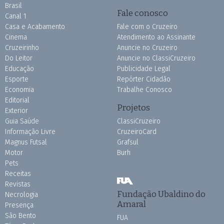
Brasil
Fale conosco
Canal 1
Casa e Acabamento
Fale com o Cruzeiro
Cinema
Atendimento ao Assinante
Cruzeirinho
Anuncie no Cruzeiro
Do Leitor
Anuncie no ClassiCruzeiro
Educação
Publicidade Legal
Esporte
Repórter Cidadão
Economia
Trabalhe Conosco
Editorial
Projetos
Exterior
Guia Saúde
ClassiCruzeiro
Informação Livre
CruzeiroCard
Magnus Futsal
Grafsul
Motor
Burh
Pets
Receitas
Revistas
Fundação Ubaldino do
Necrologia
Amaral
Presença
São Bento
FUA