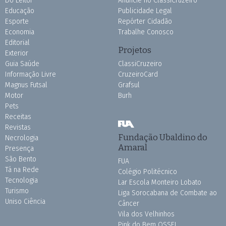
Do Leitor
Anuncie no ClassiCruzeiro
Educação
Publicidade Legal
Esporte
Repórter Cidadão
Economia
Trabalhe Conosco
Editorial
Projetos
Exterior
Guia Saúde
ClassiCruzeiro
Informação Livre
CruzeiroCard
Magnus Futsal
Grafsul
Motor
Burh
Pets
Receitas
Revistas
Fundação Ubaldino do
Necrologia
Amaral
Presença
São Bento
FUA
Tá na Rede
Colégio Politécnico
Tecnologia
Lar Escola Monteiro Lobato
Turismo
Liga Sorocabana de Combate ao
Uniso Ciência
Câncer
Vila dos Velhinhos
Pink do Bem OSSEL