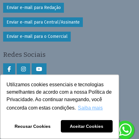
Enviar e-mail para Redação
Enviar e-mail para Central/Assinante
Enviar e-mail para o Comercial
Redes Sociais
Utilizamos cookies essenciais e tecnologias
Faça download do aplicativo
semelhantes de acordo com a nossa Política de
Play Store e App Store
Privacidade. Ao continuar navegando, você
concorda com estas condições.
Saiba mais
Todos os direitos reservados © 2026 Cruzeiro do Sul
Recusar Cookies
Aceitar Cookies