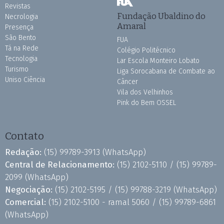
Revistas
Fundação Ubaldino do
Necrologia
Amaral
Presença
São Bento
FUA
Tá na Rede
Colégio Politécnico
Tecnologia
Lar Escola Monteiro Lobato
Turismo
Liga Sorocabana de Combate ao
Uniso Ciência
Câncer
Vila dos Velhinhos
Pink do Bem OSSEL
Contato
Redação:
(15) 99789-3913
(WhatsApp)
Central de Relacionamento:
(15) 2102-5110 /
(15) 99789-
2099
(WhatsApp)
Negociação:
(15) 2102-5195 /
(15) 99788-3219
(WhatsApp)
Comercial:
(15) 2102-5100 - ramal 5060 /
(15) 99789-6861
(WhatsApp)