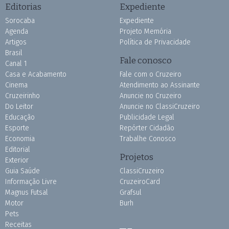
Editorias
Expediente
Sorocaba
Expediente
Agenda
Projeto Memória
Artigos
Política de Privacidade
Brasil
Fale conosco
Canal 1
Casa e Acabamento
Fale com o Cruzeiro
Cinema
Atendimento ao Assinante
Cruzeirinho
Anuncie no Cruzeiro
Do Leitor
Anuncie no ClassiCruzeiro
Educação
Publicidade Legal
Esporte
Repórter Cidadão
Economia
Trabalhe Conosco
Editorial
Projetos
Exterior
Guia Saúde
ClassiCruzeiro
Informação Livre
CruzeiroCard
Magnus Futsal
Grafsul
Motor
Burh
Pets
Receitas