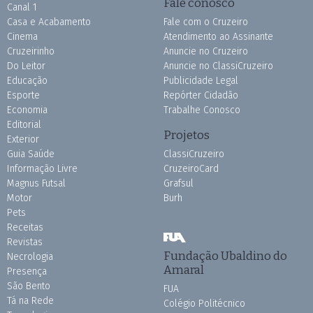
Fale conosco
Canal 1
Casa e Acabamento
Fale com o Cruzeiro
Cinema
Atendimento ao Assinante
Cruzeirinho
Anuncie no Cruzeiro
Do Leitor
Anuncie no ClassiCruzeiro
Educação
Publicidade Legal
Esporte
Repórter Cidadão
Economia
Trabalhe Conosco
Editorial
Projetos
Exterior
Guia Saúde
ClassiCruzeiro
Informação Livre
CruzeiroCard
Magnus Futsal
Grafsul
Motor
Burh
Pets
Receitas
Revistas
Fundação Ubaldino do
Necrologia
Amaral
Presença
São Bento
FUA
Tá na Rede
Colégio Politécnico