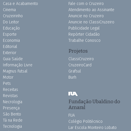
Casa e Acabamento
Fale com o Cruzeiro
Cinema
Atendimento ao Assinante
Cruzeirinho
Anuncie no Cruzeiro
Do Leitor
Anuncie no ClassiCruzeiro
Educação
Publicidade Legal
Esporte
Repórter Cidadão
Economia
Trabalhe Conosco
Editorial
Projetos
Exterior
Guia Saúde
ClassiCruzeiro
Informação Livre
CruzeiroCard
Magnus Futsal
Grafsul
Motor
Burh
Pets
Receitas
Revistas
Fundação Ubaldino do
Necrologia
Amaral
Presença
São Bento
FUA
Tá na Rede
Colégio Politécnico
Tecnologia
Lar Escola Monteiro Lobato