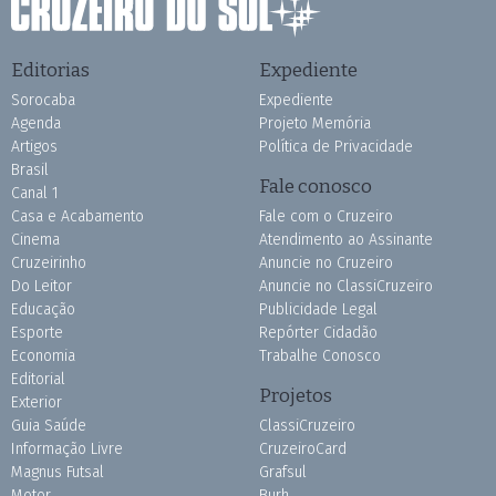
Editorias
Expediente
Sorocaba
Expediente
Agenda
Projeto Memória
Artigos
Política de Privacidade
Brasil
Fale conosco
Canal 1
Casa e Acabamento
Fale com o Cruzeiro
Cinema
Atendimento ao Assinante
Cruzeirinho
Anuncie no Cruzeiro
Do Leitor
Anuncie no ClassiCruzeiro
Educação
Publicidade Legal
Esporte
Repórter Cidadão
Economia
Trabalhe Conosco
Editorial
Projetos
Exterior
Guia Saúde
ClassiCruzeiro
Informação Livre
CruzeiroCard
Magnus Futsal
Grafsul
Motor
Burh