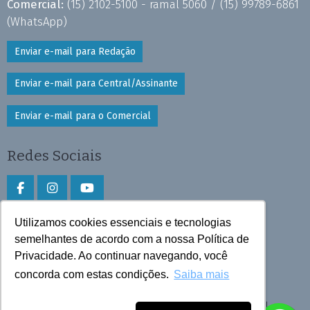
Comercial:
(15) 2102-5100 - ramal 5060 /
(15) 99789-6861
(WhatsApp)
Enviar e-mail para Redação
Enviar e-mail para Central/Assinante
Enviar e-mail para o Comercial
Redes Sociais
Utilizamos cookies essenciais e tecnologias
Faça download do aplicativo
semelhantes de acordo com a nossa Política de
Privacidade. Ao continuar navegando, você
Play Store e App Store
concorda com estas condições.
Saiba mais
Todos os direitos reservados © 2026 Cruzeiro do Sul