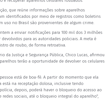
 e recuperar aparelhos celulares roubados.
ição, que reúne informações sobre aparelhos
ram identificados por meio de registros como boletins
m uso no Brasil são provenientes de algum crime.
ntem a enviar notificações para 100 mil dos 3 milhões
devolvidos para as autoridades policiais. A meta é
tro de roubo, de forma retroativa.
io da Justiça e Segurança Pública, Chico Lucas, afirmou
arelhos terão a oportunidade de devolver os celulares
essoa está de boa-fé. A partir do momento que ela
a está na receptação dolosa, inclusive tendo
polícia, depois, poderá haver o bloqueio do acesso ao
 redes sociais, até o bloqueio integral do aparelho",