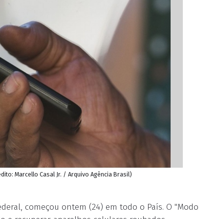
dito: Marcello Casal Jr. / Arquivo Agência Brasil)
ederal, começou ontem (24) em todo o País. O "Modo