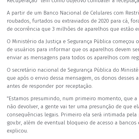
Recuperação" tem como objetivo combater a receptação
A partir de um Banco Nacional de Celulares com Restr
roubados, furtados ou extraviados de 2020 para cá, fo
de ocorrência que 3 milhões de aparelhos que estão e
O Ministério da Justiça e Segurança Pública começou o
de usuários para informar que os aparelhos devem ser 
enviar as mensagens para todos os aparelhos com regis
O secretário nacional de Segurança Pública do Ministér
que após o envio dessa mensagem, os donos desses ap
antes de responder por receptação.
"Estamos presumindo, num primeiro momento, que a p
não devolver, a gente vai ter uma presunção de que el
consequências legais. Primeiro ela será intimada pela 
gov.br, além de eventual bloqueio de acesso a bancos e
explicou.