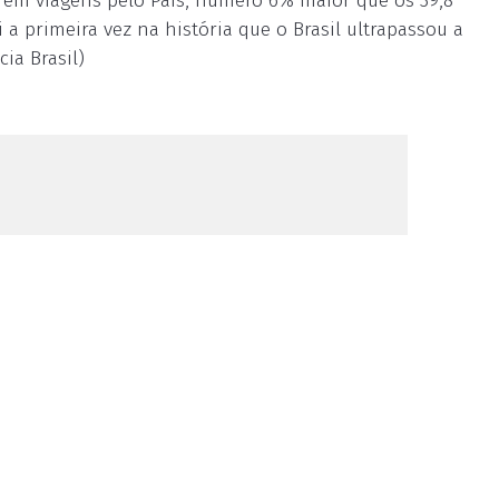
 em viagens pelo País, número 6% maior que os 39,8
a primeira vez na história que o Brasil ultrapassou a
ia Brasil)