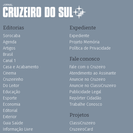
Editorias
Expediente
Sorocaba
Expediente
Agenda
Projeto Memória
Artigos
Política de Privacidade
Brasil
Fale conosco
Canal 1
Casa e Acabamento
Fale com o Cruzeiro
Cinema
Atendimento ao Assinante
Cruzeirinho
Anuncie no Cruzeiro
Do Leitor
Anuncie no ClassiCruzeiro
Educação
Publicidade Legal
Esporte
Repórter Cidadão
Economia
Trabalhe Conosco
Editorial
Projetos
Exterior
Guia Saúde
ClassiCruzeiro
Informação Livre
CruzeiroCard