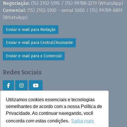
Negociação:
(15) 2102-5195 /
(15) 99788-3219
(WhatsApp)
Comercial:
(15) 2102-5100 - ramal 5060 /
(15) 99789-6861
(WhatsApp)
Enviar e-mail para Redação
Enviar e-mail para Central/Assinante
Enviar e-mail para o Comercial
Redes Sociais
Utilizamos cookies essenciais e tecnologias
Faça download do aplicativo
semelhantes de acordo com a nossa Política de
Privacidade. Ao continuar navegando, você
Play Store e App Store
concorda com estas condições.
Saiba mais