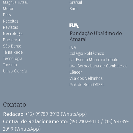
Magnus Futsal
Grafsul
Motor
Burh
Pets
Receitas
Revistas
Fundação Ubaldino do
Necrologia
Amaral
Presença
São Bento
FUA
Tá na Rede
Colégio Politécnico
Tecnologia
Lar Escola Monteiro Lobato
Turismo
Liga Sorocabana de Combate ao
Uniso Ciência
Câncer
Vila dos Velhinhos
Pink do Bem OSSEL
Contato
Redação:
(15) 99789-3913
(WhatsApp)
Central de Relacionamento:
(15) 2102-5110 /
(15) 99789-
2099
(WhatsApp)