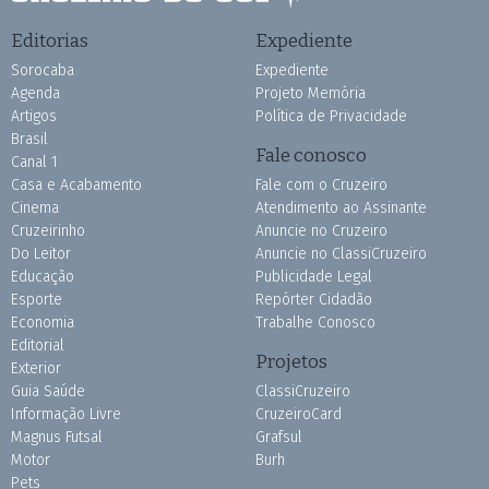
Editorias
Expediente
Sorocaba
Expediente
Agenda
Projeto Memória
Artigos
Política de Privacidade
Brasil
Fale conosco
Canal 1
Casa e Acabamento
Fale com o Cruzeiro
Cinema
Atendimento ao Assinante
Cruzeirinho
Anuncie no Cruzeiro
Do Leitor
Anuncie no ClassiCruzeiro
Educação
Publicidade Legal
Esporte
Repórter Cidadão
Economia
Trabalhe Conosco
Editorial
Projetos
Exterior
Guia Saúde
ClassiCruzeiro
Informação Livre
CruzeiroCard
Magnus Futsal
Grafsul
Motor
Burh
Pets