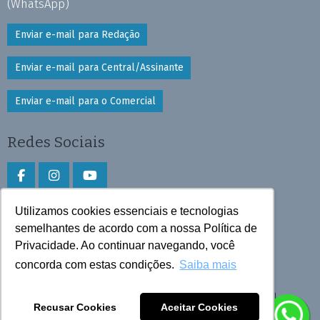
(WhatsApp)
Enviar e-mail para Redação
Enviar e-mail para Central/Assinante
Enviar e-mail para o Comercial
Redes Sociais
Utilizamos cookies essenciais e tecnologias
Faça download do aplicativo
semelhantes de acordo com a nossa Política de
Privacidade. Ao continuar navegando, você
Play Store e App Store
concorda com estas condições.
Saiba mais
Todos os direitos reservados © 2026 Cruzeiro do Sul
Recusar Cookies
Aceitar Cookies