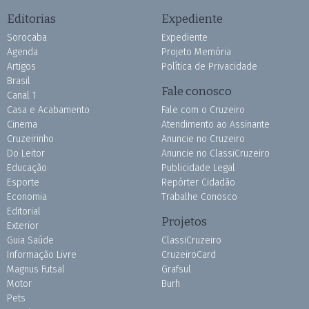
Editorias
Expediente
Sorocaba
Expediente
Agenda
Projeto Memória
Artigos
Política de Privacidade
Brasil
Fale conosco
Canal 1
Casa e Acabamento
Fale com o Cruzeiro
Cinema
Atendimento ao Assinante
Cruzeirinho
Anuncie no Cruzeiro
Do Leitor
Anuncie no ClassiCruzeiro
Educação
Publicidade Legal
Esporte
Repórter Cidadão
Economia
Trabalhe Conosco
Editorial
Projetos
Exterior
Guia Saúde
ClassiCruzeiro
Informação Livre
CruzeiroCard
Magnus Futsal
Grafsul
Motor
Burh
Pets