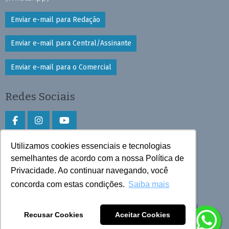
Enviar e-mail para Redação
Enviar e-mail para Central/Assinante
Enviar e-mail para o Comercial
Redes Sociais
Utilizamos cookies essenciais e tecnologias
Faça download do aplicativo
semelhantes de acordo com a nossa Política de
Privacidade. Ao continuar navegando, você
Play Store e App Store
concorda com estas condições.
Saiba mais
Todos os direitos reservados © 2026 Cruzeiro do Sul
Recusar Cookies
Aceitar Cookies