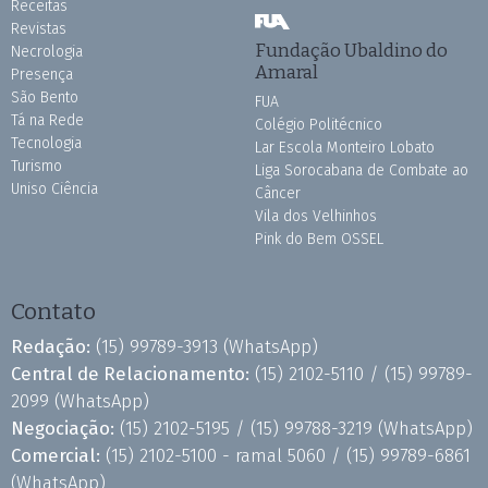
Receitas
Revistas
Fundação Ubaldino do
Necrologia
Amaral
Presença
São Bento
FUA
Tá na Rede
Colégio Politécnico
Tecnologia
Lar Escola Monteiro Lobato
Turismo
Liga Sorocabana de Combate ao
Uniso Ciência
Câncer
Vila dos Velhinhos
Pink do Bem OSSEL
Contato
Redação:
(15) 99789-3913
(WhatsApp)
Central de Relacionamento:
(15) 2102-5110 /
(15) 99789-
2099
(WhatsApp)
Negociação:
(15) 2102-5195 /
(15) 99788-3219
(WhatsApp)
Comercial:
(15) 2102-5100 - ramal 5060 /
(15) 99789-6861
(WhatsApp)