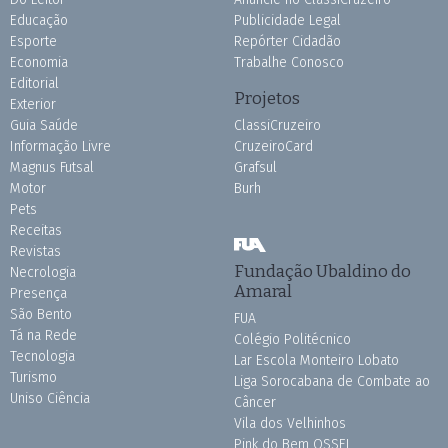
Educação
Publicidade Legal
Esporte
Repórter Cidadão
Economia
Trabalhe Conosco
Editorial
Projetos
Exterior
Guia Saúde
ClassiCruzeiro
Informação Livre
CruzeiroCard
Magnus Futsal
Grafsul
Motor
Burh
Pets
Receitas
Revistas
Fundação Ubaldino do
Necrologia
Amaral
Presença
São Bento
FUA
Tá na Rede
Colégio Politécnico
Tecnologia
Lar Escola Monteiro Lobato
Turismo
Liga Sorocabana de Combate ao
Uniso Ciência
Câncer
Vila dos Velhinhos
Pink do Bem OSSEL