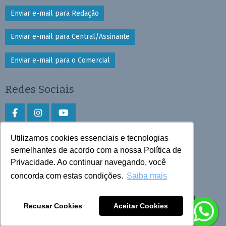
Enviar e-mail para Redação
Enviar e-mail para Central/Assinante
Enviar e-mail para o Comercial
Redes Sociais
Utilizamos cookies essenciais e tecnologias
Faça download do aplicativo
semelhantes de acordo com a nossa Política de
Privacidade. Ao continuar navegando, você
Play Store e App Store
concorda com estas condições.
Saiba mais
Todos os direitos reservados © 2026 Cruzeiro do Sul
Recusar Cookies
Aceitar Cookies