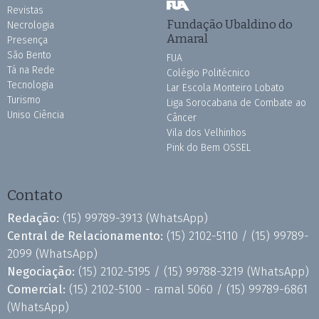
Revistas
Fundação Ubaldino do
Necrologia
Amaral
Presença
São Bento
FUA
Tá na Rede
Colégio Politécnico
Tecnologia
Lar Escola Monteiro Lobato
Turismo
Liga Sorocabana de Combate ao
Uniso Ciência
Câncer
Vila dos Velhinhos
Pink do Bem OSSEL
Contato
Redação:
(15) 99789-3913
(WhatsApp)
Central de Relacionamento:
(15) 2102-5110 /
(15) 99789-
2099
(WhatsApp)
Negociação:
(15) 2102-5195 /
(15) 99788-3219
(WhatsApp)
Comercial:
(15) 2102-5100 - ramal 5060 /
(15) 99789-6861
(WhatsApp)