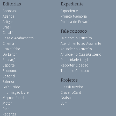
Editorias
Expediente
Sorocaba
Expediente
Agenda
Projeto Memória
Artigos
Política de Privacidade
Brasil
Fale conosco
Canal 1
Casa e Acabamento
Fale com o Cruzeiro
Cinema
Atendimento ao Assinante
Cruzeirinho
Anuncie no Cruzeiro
Do Leitor
Anuncie no ClassiCruzeiro
Educação
Publicidade Legal
Esporte
Repórter Cidadão
Economia
Trabalhe Conosco
Editorial
Projetos
Exterior
Guia Saúde
ClassiCruzeiro
Informação Livre
CruzeiroCard
Magnus Futsal
Grafsul
Motor
Burh
Pets
Receitas