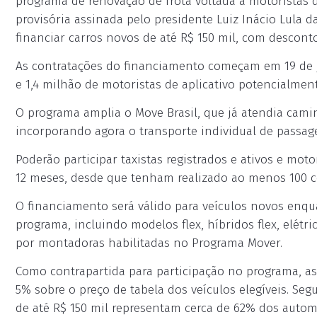
programa de renovação de frota voltada a motoristas de
provisória assinada pelo presidente Luiz Inácio Lula da
financiar carros novos de até R$ 150 mil, com descon
As contratações do financiamento começam em 19 de j
e 1,4 milhão de motoristas de aplicativo potencialme
O programa amplia o Move Brasil, que já atendia cami
incorporando agora o transporte individual de passage
Poderão participar taxistas registrados e ativos e mot
12 meses, desde que tenham realizado ao menos 100 
O financiamento será válido para veículos novos enqu
programa, incluindo modelos flex, híbridos flex, elét
por montadoras habilitadas no Programa Mover.
Como contrapartida para participação no programa, 
5% sobre o preço de tabela dos veículos elegíveis. S
de até R$ 150 mil representam cerca de 62% dos autom