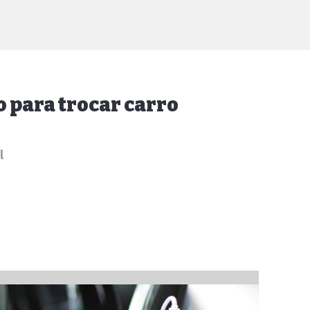
o para trocar carro
l