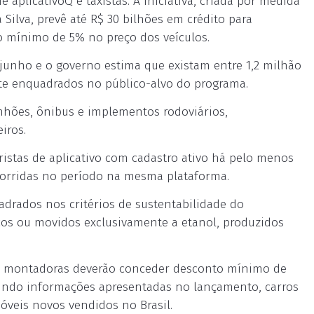
 aplicativoQ e taxistas. A iniciativa, criada por medida
 Silva, prevê até R$ 30 bilhões em crédito para
to mínimo de 5% no preço dos veículos.
unho e o governo estima que existam entre 1,2 milhão
nte enquadrados no público-alvo do programa.
nhões, ônibus e implementos rodoviários,
iros.
oristas de aplicativo com cadastro ativo há pelo menos
corridas no período na mesma plataforma.
adrados nos critérios de sustentabilidade do
ricos ou movidos exclusivamente a etanol, produzidos
as montadoras deverão conceder desconto mínimo de
egundo informações apresentadas no lançamento, carros
óveis novos vendidos no Brasil.