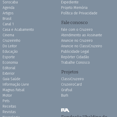
Sorocaba
Expediente
Agenda
Projeto Memória
Artigos
Política de Privacidade
Brasil
Fale conosco
Canal 1
Casa e Acabamento
Fale com o Cruzeiro
Cinema
Atendimento ao Assinante
Cruzeirinho
Anuncie no Cruzeiro
Do Leitor
Anuncie no ClassiCruzeiro
Educação
Publicidade Legal
Esporte
Repórter Cidadão
Economia
Trabalhe Conosco
Editorial
Projetos
Exterior
Guia Saúde
ClassiCruzeiro
Informação Livre
CruzeiroCard
Magnus Futsal
Grafsul
Motor
Burh
Pets
Receitas
Revistas
Fundação Ubaldino do