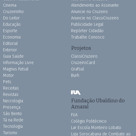
Cinema
Atendimento ao Assinante
Cruzeirinho
Anuncie no Cruzeiro
Do Leitor
Anuncie no ClassiCruzeiro
Educação
Publicidade Legal
Esporte
Repórter Cidadão
Economia
Trabalhe Conosco
Editorial
Projetos
Exterior
Guia Saúde
ClassiCruzeiro
Informação Livre
CruzeiroCard
Magnus Futsal
Grafsul
Motor
Burh
Pets
Receitas
Revistas
Fundação Ubaldino do
Necrologia
Amaral
Presença
São Bento
FUA
Tá na Rede
Colégio Politécnico
Tecnologia
Lar Escola Monteiro Lobato
Turismo
Liga Sorocabana de Combate ao