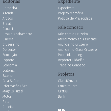
Editorias
Expediente
Sorocaba
Expediente
Agenda
Projeto Memória
Artigos
Política de Privacidade
Brasil
Fale conosco
Canal 1
Casa e Acabamento
Fale com o Cruzeiro
Cinema
Atendimento ao Assinante
Cruzeirinho
Anuncie no Cruzeiro
Do Leitor
Anuncie no ClassiCruzeiro
Educação
Publicidade Legal
Esporte
Repórter Cidadão
Economia
Trabalhe Conosco
Editorial
Projetos
Exterior
Guia Saúde
ClassiCruzeiro
Informação Livre
CruzeiroCard
Magnus Futsal
Grafsul
Motor
Burh
Pets
Receitas