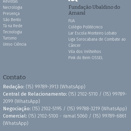
Revistas
Fundação Ubaldino do
Necrologia
Amaral
Presença
São Bento
FUA
Tá na Rede
Colégio Politécnico
Tecnologia
Lar Escola Monteiro Lobato
Turismo
Liga Sorocabana de Combate ao
Uniso Ciência
Câncer
Vila dos Velhinhos
Pink do Bem OSSEL
Contato
Redação:
(15) 99789-3913
(WhatsApp)
Central de Relacionamento:
(15) 2102-5110 /
(15) 99789-
2099
(WhatsApp)
Negociação:
(15) 2102-5195 /
(15) 99788-3219
(WhatsApp)
Comercial:
(15) 2102-5100 - ramal 5060 /
(15) 99789-6861
(WhatsApp)