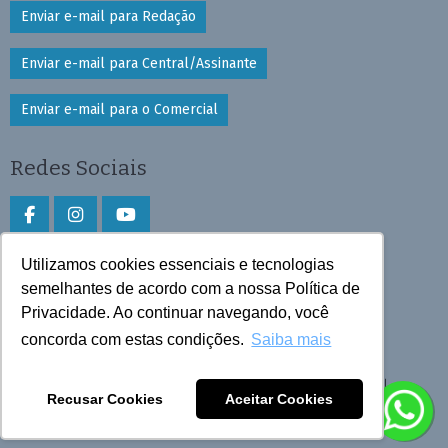
Enviar e-mail para Redação
Enviar e-mail para Central/Assinante
Enviar e-mail para o Comercial
Redes Sociais
Utilizamos cookies essenciais e tecnologias
Faça download do aplicativo
semelhantes de acordo com a nossa Política de
Play Store e App Store
Privacidade. Ao continuar navegando, você
concorda com estas condições.
Saiba mais
Todos os direitos reservados © 2026 Cruzeiro do Sul
Recusar Cookies
Aceitar Cookies