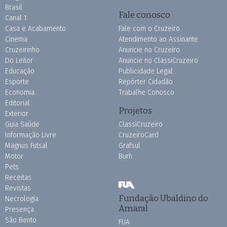
Brasil
Fale conosco
Canal 1
Casa e Acabamento
Fale com o Cruzeiro
Cinema
Atendimento ao Assinante
Cruzeirinho
Anuncie no Cruzeiro
Do Leitor
Anuncie no ClassiCruzeiro
Educação
Publicidade Legal
Esporte
Repórter Cidadão
Economia
Trabalhe Conosco
Editorial
Projetos
Exterior
Guia Saúde
ClassiCruzeiro
Informação Livre
CruzeiroCard
Magnus Futsal
Grafsul
Motor
Burh
Pets
Receitas
Revistas
Fundação Ubaldino do
Necrologia
Amaral
Presença
São Bento
FUA