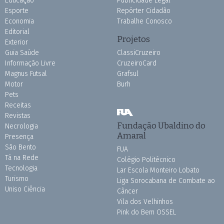
Educação
Publicidade Legal
Esporte
Repórter Cidadão
Economia
Trabalhe Conosco
Editorial
Projetos
Exterior
Guia Saúde
ClassiCruzeiro
Informação Livre
CruzeiroCard
Magnus Futsal
Grafsul
Motor
Burh
Pets
Receitas
Revistas
Fundação Ubaldino do
Necrologia
Amaral
Presença
São Bento
FUA
Tá na Rede
Colégio Politécnico
Tecnologia
Lar Escola Monteiro Lobato
Turismo
Liga Sorocabana de Combate ao
Uniso Ciência
Câncer
Vila dos Velhinhos
Pink do Bem OSSEL