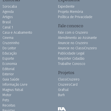
Sorocaba
Expediente
Agenda
Projeto Memória
Artigos
Política de Privacidade
Brasil
Fale conosco
Canal 1
Casa e Acabamento
Fale com o Cruzeiro
Cinema
Atendimento ao Assinante
Cruzeirinho
Anuncie no Cruzeiro
Do Leitor
Anuncie no ClassiCruzeiro
Educação
Publicidade Legal
Esporte
Repórter Cidadão
Economia
Trabalhe Conosco
Editorial
Projetos
Exterior
Guia Saúde
ClassiCruzeiro
Informação Livre
CruzeiroCard
Magnus Futsal
Grafsul
Motor
Burh
Pets
Receitas
Revistas