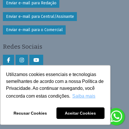
Enviar e-mail para Redação
Enviar e-mail para Central/Assinante
Enviar e-mail para o Comercial
Redes Sociais
Utilizamos cookies essenciais e tecnologias
Faça download do aplicativo
semelhantes de acordo com a nossa Política de
Play Store e App Store
Privacidade. Ao continuar navegando, você
concorda com estas condições.
Saiba mais
Todos os direitos reservados © 2026 Cruzeiro do Sul
Recusar Cookies
Aceitar Cookies