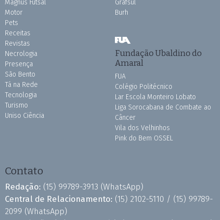
Magnus Futsal
Grafsul
Motor
Burh
Pets
Receitas
Revistas
Fundação Ubaldino do
Necrologia
Amaral
Presença
São Bento
FUA
Tá na Rede
Colégio Politécnico
Tecnologia
Lar Escola Monteiro Lobato
Turismo
Liga Sorocabana de Combate ao
Uniso Ciência
Câncer
Vila dos Velhinhos
Pink do Bem OSSEL
Contato
Redação:
(15) 99789-3913
(WhatsApp)
Central de Relacionamento:
(15) 2102-5110 /
(15) 99789-
2099
(WhatsApp)