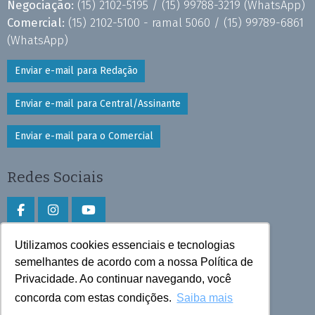
Negociação:
(15) 2102-5195 /
(15) 99788-3219
(WhatsApp)
Comercial:
(15) 2102-5100 - ramal 5060 /
(15) 99789-6861
(WhatsApp)
Enviar e-mail para Redação
Enviar e-mail para Central/Assinante
Enviar e-mail para o Comercial
Redes Sociais
Utilizamos cookies essenciais e tecnologias
Faça download do aplicativo
semelhantes de acordo com a nossa Política de
Play Store e App Store
Privacidade. Ao continuar navegando, você
concorda com estas condições.
Saiba mais