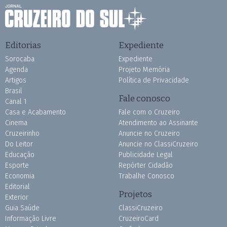
Editorias
Expediente
Sorocaba
Expediente
Agenda
Projeto Memória
Artigos
Política de Privacidade
Brasil
Fale conosco
Canal 1
Casa e Acabamento
Fale com o Cruzeiro
Cinema
Atendimento ao Assinante
Cruzeirinho
Anuncie no Cruzeiro
Do Leitor
Anuncie no ClassiCruzeiro
Educação
Publicidade Legal
Esporte
Repórter Cidadão
Economia
Trabalhe Conosco
Editorial
Projetos
Exterior
Guia Saúde
ClassiCruzeiro
Informação Livre
CruzeiroCard