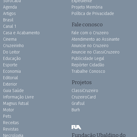
Sorocaba
Expediente
Agenda
Projeto Memória
Artigos
Política de Privacidade
Brasil
Fale conosco
Canal 1
Casa e Acabamento
Fale com o Cruzeiro
Cinema
Atendimento ao Assinante
Cruzeirinho
Anuncie no Cruzeiro
Do Leitor
Anuncie no ClassiCruzeiro
Educação
Publicidade Legal
Esporte
Repórter Cidadão
Economia
Trabalhe Conosco
Editorial
Projetos
Exterior
Guia Saúde
ClassiCruzeiro
Informação Livre
CruzeiroCard
Magnus Futsal
Grafsul
Motor
Burh
Pets
Receitas
Revistas
Fundação Ubaldino do
Necrologia