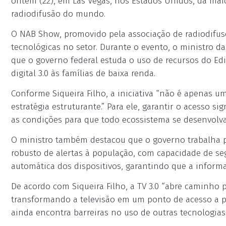
ontem (22), em Las Vegas, nos Estados Unidos, da maio
radiodifusão do mundo.
O NAB Show, promovido pela associação de radiodifuso
tecnológicas no setor. Durante o evento, o ministro da
que o governo federal estuda o uso de recursos do Edit
digital 3.0 às famílias de baixa renda.
Conforme Siqueira Filho, a iniciativa “não é apenas u
estratégia estruturante.” Para ele, garantir o acesso si
as condições para que todo ecossistema se desenvolva
O ministro também destacou que o governo trabalha p
robusto de alertas à população, com capacidade de se
automática dos dispositivos, garantindo que a infor
De acordo com Siqueira Filho, a TV 3.0 “abre caminho p
transformando a televisão em um ponto de acesso a po
ainda encontra barreiras no uso de outras tecnologias.