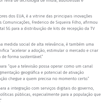
r feira de tecnologia de mídia, audiovisual e
res dos EUA, é a vitrine das principais inovações
s Comunicações, Frederico de Siqueira Filho, afirmou
al 5G para a distribuição de kits de recepção da TV
ma medida social de alta relevância, é também uma
gnifica “acelerar a adoção, estimular o mercado e criar
 de forma sustentável.”
ara “que a televisão possa operar como um canal
gmentação geográfica e potencial de ativação
mação chegue a quem precisa no momento certo.”
ara a integração com serviços digitais do governo,
líticas públicas, especialmente para a população que
”