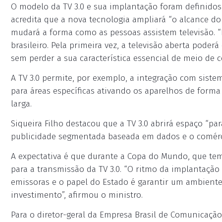
O modelo da TV 3.0 e sua implantação foram definidos 
acredita que a nova tecnologia ampliará “o alcance do
mudará a forma como as pessoas assistem televisão. 
brasileiro. Pela primeira vez, a televisão aberta poder
sem perder a sua característica essencial de meio de
A TV 3.0 permite, por exemplo, a integração com siste
para áreas específicas ativando os aparelhos de form
larga.
Siqueira Filho destacou que a TV 3.0 abrirá espaço “p
publicidade segmentada baseada em dados e o comércio
A expectativa é que durante a Copa do Mundo, que tem i
para a transmissão da TV 3.0. “O ritmo da implantação
emissoras e o papel do Estado é garantir um ambiente r
investimento”, afirmou o ministro.
Para o diretor-geral da Empresa Brasil de Comunicação (