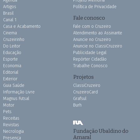
Agenda
Projeto Memória
Artigos
Política de Privacidade
Brasil
Fale conosco
Canal 1
Casa e Acabamento
Fale com o Cruzeiro
Cinema
Atendimento ao Assinante
Cruzeirinho
Anuncie no Cruzeiro
Do Leitor
Anuncie no ClassiCruzeiro
Educação
Publicidade Legal
Esporte
Repórter Cidadão
Economia
Trabalhe Conosco
Editorial
Projetos
Exterior
Guia Saúde
ClassiCruzeiro
Informação Livre
CruzeiroCard
Magnus Futsal
Grafsul
Motor
Burh
Pets
Receitas
Revistas
Fundação Ubaldino do
Necrologia
Amaral
Presença