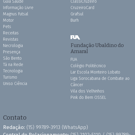
Guia Saúde
ClassiCruzeiro
Informação Livre
CruzeiroCard
Magnus Futsal
Grafsul
Motor
Burh
Pets
Receitas
Revistas
Fundação Ubaldino do
Necrologia
Amaral
Presença
São Bento
FUA
Tá na Rede
Colégio Politécnico
Tecnologia
Lar Escola Monteiro Lobato
Turismo
Liga Sorocabana de Combate ao
Uniso Ciência
Câncer
Vila dos Velhinhos
Pink do Bem OSSEL
Contato
Redação:
(15) 99789-3913
(WhatsApp)
Central de Relacionamento:
(15) 2102-5110 /
(15) 99789-