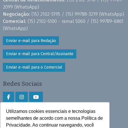
2099
(WhatsApp)
Negociação:
(15) 2102-5195 /
(15) 99788-3219
(WhatsApp)
Comercial:
(15) 2102-5100 - ramal 5060 /
(15) 99789-6861
(WhatsApp)
Enviar e-mail para Redação
Enviar e-mail para Central/Assinante
Enviar e-mail para o Comercial
Redes Sociais
Utilizamos cookies essenciais e tecnologias
Faça download do aplicativo
semelhantes de acordo com a nossa Política de
Privacidade. Ao continuar navegando, você
Play Store e App Store