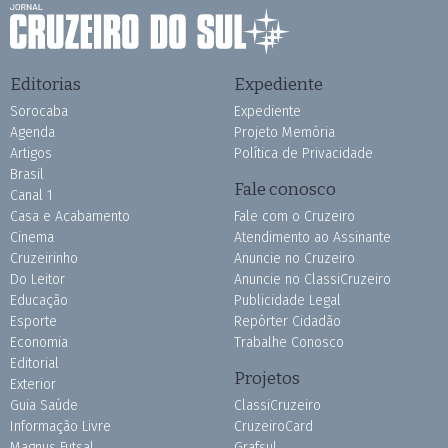
Editorias
Expediente
Sorocaba
Expediente
Agenda
Projeto Memória
Artigos
Política de Privacidade
Brasil
Fale conosco
Canal 1
Casa e Acabamento
Fale com o Cruzeiro
Cinema
Atendimento ao Assinante
Cruzeirinho
Anuncie no Cruzeiro
Do Leitor
Anuncie no ClassiCruzeiro
Educação
Publicidade Legal
Esporte
Repórter Cidadão
Economia
Trabalhe Conosco
Editorial
Projetos
Exterior
Guia Saúde
ClassiCruzeiro
Informação Livre
CruzeiroCard
Magnus Futsal
Grafsul