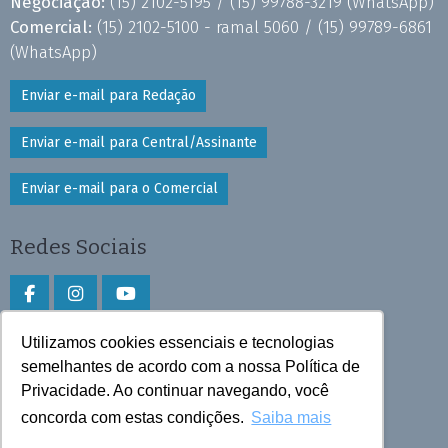
Negociação:
(15) 2102-5195 /
(15) 99788-3219
(WhatsApp)
Comercial:
(15) 2102-5100 - ramal 5060 /
(15) 99789-6861
(WhatsApp)
Enviar e-mail para Redação
Enviar e-mail para Central/Assinante
Enviar e-mail para o Comercial
Redes Sociais
Utilizamos cookies essenciais e tecnologias
Faça download do aplicativo
semelhantes de acordo com a nossa Política de
Privacidade. Ao continuar navegando, você
Play Store e App Store
concorda com estas condições.
Saiba mais