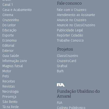
Fale conosco
Canal 1
Casa e Acabamento
Fale com o Cruzeiro
Cinema
Atendimento ao Assinante
Cruzeirinho
Anuncie no Cruzeiro
Do Leitor
Anuncie no ClassiCruzeiro
Educação
Publicidade Legal
Esporte
Repórter Cidadão
Economia
Trabalhe Conosco
Editorial
Projetos
Exterior
Guia Saúde
ClassiCruzeiro
Informação Livre
CruzeiroCard
Magnus Futsal
Grafsul
Motor
Burh
Pets
Receitas
Revistas
Fundação Ubaldino do
Necrologia
Amaral
Presença
São Bento
FUA
Tá na Rede
Colégio Politécnico