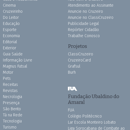
Cinema
Atendimento ao Assinante
Cruzeirinho
Anuncie no Cruzeiro
Do Leitor
Anuncie no ClassiCruzeiro
Educação
Publicidade Legal
Esporte
Repórter Cidadão
Economia
Trabalhe Conosco
Editorial
Projetos
Exterior
Guia Saúde
ClassiCruzeiro
Informação Livre
CruzeiroCard
Magnus Futsal
Grafsul
Motor
Burh
Pets
Receitas
Revistas
Fundação Ubaldino do
Necrologia
Amaral
Presença
São Bento
FUA
Tá na Rede
Colégio Politécnico
Tecnologia
Lar Escola Monteiro Lobato
Turismo
Liga Sorocabana de Combate ao