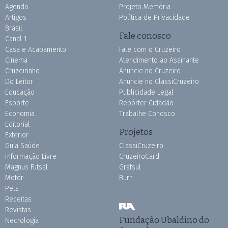
Agenda
Projeto Memória
Artigos
Política de Privacidade
Brasil
Fale conosco
Canal 1
Casa e Acabamento
Fale com o Cruzeiro
Cinema
Atendimento ao Assinante
Cruzeirinho
Anuncie no Cruzeiro
Do Leitor
Anuncie no ClassiCruzeiro
Educação
Publicidade Legal
Esporte
Repórter Cidadão
Economia
Trabalhe Conosco
Editorial
Projetos
Exterior
Guia Saúde
ClassiCruzeiro
Informação Livre
CruzeiroCard
Magnus Futsal
Grafsul
Motor
Burh
Pets
Receitas
Revistas
Fundação Ubaldino do
Necrologia