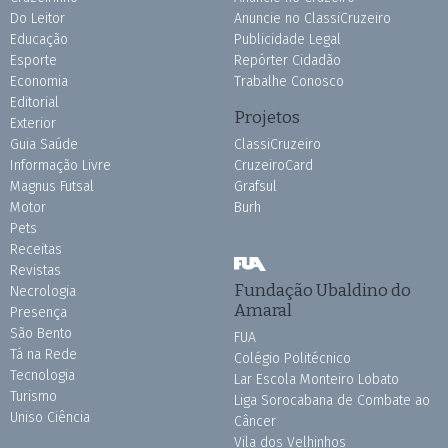
Do Leitor
Anuncie no ClassiCruzeiro
Educação
Publicidade Legal
Esporte
Repórter Cidadão
Economia
Trabalhe Conosco
Editorial
Projetos
Exterior
Guia Saúde
ClassiCruzeiro
Informação Livre
CruzeiroCard
Magnus Futsal
Grafsul
Motor
Burh
Pets
Receitas
Revistas
Fundação Ubaldino do
Necrologia
Amaral
Presença
São Bento
FUA
Tá na Rede
Colégio Politécnico
Tecnologia
Lar Escola Monteiro Lobato
Turismo
Liga Sorocabana de Combate ao
Uniso Ciência
Câncer
Vila dos Velhinhos