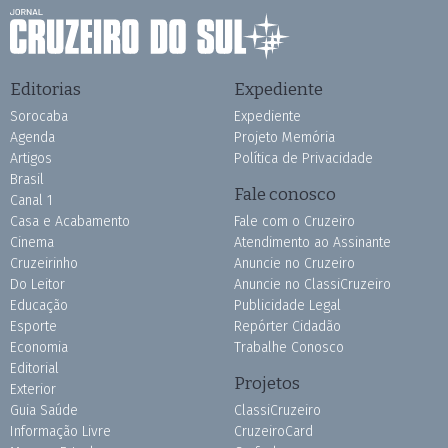
Editorias
Expediente
Sorocaba
Expediente
Agenda
Projeto Memória
Artigos
Política de Privacidade
Brasil
Fale conosco
Canal 1
Casa e Acabamento
Fale com o Cruzeiro
Cinema
Atendimento ao Assinante
Cruzeirinho
Anuncie no Cruzeiro
Do Leitor
Anuncie no ClassiCruzeiro
Educação
Publicidade Legal
Esporte
Repórter Cidadão
Economia
Trabalhe Conosco
Editorial
Projetos
Exterior
Guia Saúde
ClassiCruzeiro
Informação Livre
CruzeiroCard