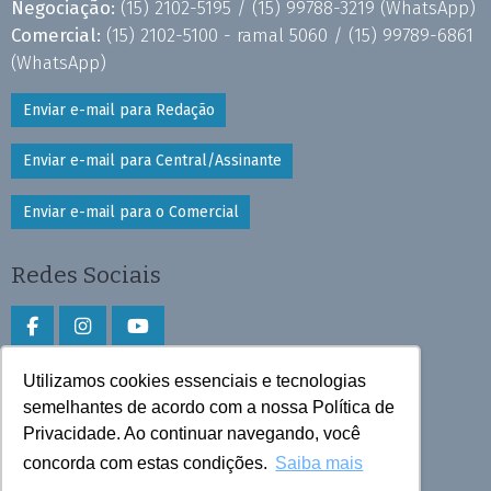
Negociação:
(15) 2102-5195 /
(15) 99788-3219
(WhatsApp)
Comercial:
(15) 2102-5100 - ramal 5060 /
(15) 99789-6861
(WhatsApp)
Enviar e-mail para Redação
Enviar e-mail para Central/Assinante
Enviar e-mail para o Comercial
Redes Sociais
Utilizamos cookies essenciais e tecnologias
Faça download do aplicativo
semelhantes de acordo com a nossa Política de
Privacidade. Ao continuar navegando, você
Play Store e App Store
concorda com estas condições.
Saiba mais