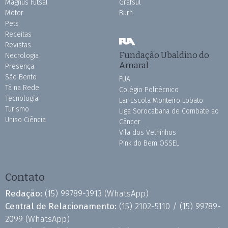
Magnus Futsal
Grafsul
Motor
Burh
Pets
Receitas
Revistas
Fundação Ubaldino do
Necrologia
Amaral
Presença
São Bento
FUA
Tá na Rede
Colégio Politécnico
Tecnologia
Lar Escola Monteiro Lobato
Turismo
Liga Sorocabana de Combate ao
Uniso Ciência
Câncer
Vila dos Velhinhos
Pink do Bem OSSEL
Contato
Redação:
(15) 99789-3913
(WhatsApp)
Central de Relacionamento:
(15) 2102-5110 /
(15) 99789-
2099
(WhatsApp)