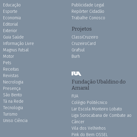
Educação
Publicidade Legal
Esporte
Repórter Cidadão
Economia
Trabalhe Conosco
Editorial
Projetos
Exterior
Guia Saúde
ClassiCruzeiro
Informação Livre
CruzeiroCard
Magnus Futsal
Grafsul
Motor
Burh
Pets
Receitas
Revistas
Fundação Ubaldino do
Necrologia
Amaral
Presença
São Bento
FUA
Tá na Rede
Colégio Politécnico
Tecnologia
Lar Escola Monteiro Lobato
Turismo
Liga Sorocabana de Combate ao
Uniso Ciência
Câncer
Vila dos Velhinhos
Pink do Bem OSSEL