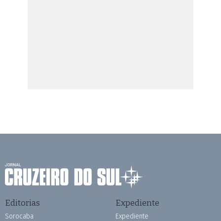
Editorias
Expediente
Sorocaba
Expediente