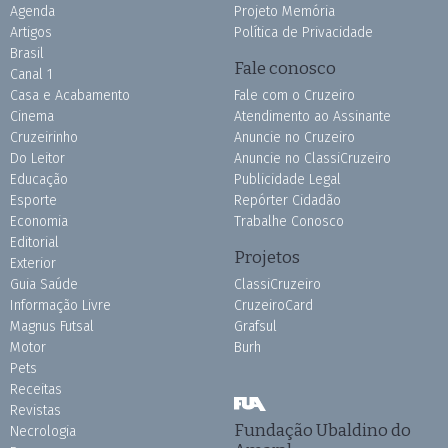
Agenda
Projeto Memória
Artigos
Política de Privacidade
Brasil
Fale conosco
Canal 1
Casa e Acabamento
Fale com o Cruzeiro
Cinema
Atendimento ao Assinante
Cruzeirinho
Anuncie no Cruzeiro
Do Leitor
Anuncie no ClassiCruzeiro
Educação
Publicidade Legal
Esporte
Repórter Cidadão
Economia
Trabalhe Conosco
Editorial
Projetos
Exterior
Guia Saúde
ClassiCruzeiro
Informação Livre
CruzeiroCard
Magnus Futsal
Grafsul
Motor
Burh
Pets
Receitas
Revistas
Fundação Ubaldino do
Necrologia