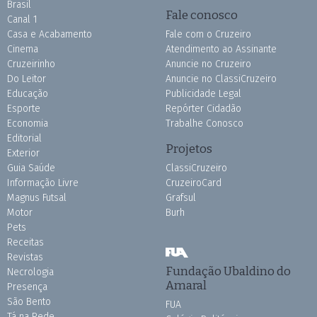
Brasil
Fale conosco
Canal 1
Casa e Acabamento
Fale com o Cruzeiro
Cinema
Atendimento ao Assinante
Cruzeirinho
Anuncie no Cruzeiro
Do Leitor
Anuncie no ClassiCruzeiro
Educação
Publicidade Legal
Esporte
Repórter Cidadão
Economia
Trabalhe Conosco
Editorial
Projetos
Exterior
Guia Saúde
ClassiCruzeiro
Informação Livre
CruzeiroCard
Magnus Futsal
Grafsul
Motor
Burh
Pets
Receitas
Revistas
Fundação Ubaldino do
Necrologia
Amaral
Presença
São Bento
FUA
Tá na Rede