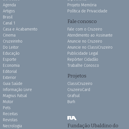
Agenda
Projeto Memória
Artigos
Política de Privacidade
Brasil
Fale conosco
Canal 1
Casa e Acabamento
Fale com o Cruzeiro
Cinema
Atendimento ao Assinante
Cruzeirinho
Anuncie no Cruzeiro
Do Leitor
Anuncie no ClassiCruzeiro
Educação
Publicidade Legal
Esporte
Repórter Cidadão
Economia
Trabalhe Conosco
Editorial
Projetos
Exterior
Guia Saúde
ClassiCruzeiro
Informação Livre
CruzeiroCard
Magnus Futsal
Grafsul
Motor
Burh
Pets
Receitas
Revistas
Fundação Ubaldino do
Necrologia