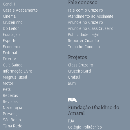
Fale conosco
Canal 1
Casa e Acabamento
Fale com o Cruzeiro
Cinema
Atendimento ao Assinante
Cruzeirinho
Anuncie no Cruzeiro
Do Leitor
Anuncie no ClassiCruzeiro
Educação
Publicidade Legal
Esporte
Repórter Cidadão
Economia
Trabalhe Conosco
Editorial
Projetos
Exterior
Guia Saúde
ClassiCruzeiro
Informação Livre
CruzeiroCard
Magnus Futsal
Grafsul
Motor
Burh
Pets
Receitas
Revistas
Fundação Ubaldino do
Necrologia
Amaral
Presença
São Bento
FUA
Tá na Rede
Colégio Politécnico