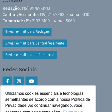
Contato
Redação:
(15) 99789-3913
Central/Assinante:
(15) 2102-5100 - ramal 5110
Comercial:
(15) 2102-5100 - ramal 5060
Enviar e-mail para Redação
Enviar e-mail para Central/Assinante
Enviar e-mail para o Comercial
Redes Sociais
Utilizamos cookies essenciais e tecnologias
Faça download do aplicativo
semelhantes de acordo com a nossa Política de
Privacidade. Ao continuar navegando, você
Play Store e App Store