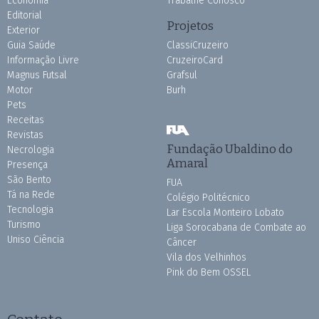
Economia
Trabalhe Conosco
Editorial
Projetos
Exterior
Guia Saúde
ClassiCruzeiro
Informação Livre
CruzeiroCard
Magnus Futsal
Grafsul
Motor
Burh
Pets
Receitas
Revistas
Fundação Ubaldino do
Necrologia
Amaral
Presença
São Bento
FUA
Tá na Rede
Colégio Politécnico
Tecnologia
Lar Escola Monteiro Lobato
Turismo
Liga Sorocabana de Combate ao
Uniso Ciência
Câncer
Vila dos Velhinhos
Pink do Bem OSSEL