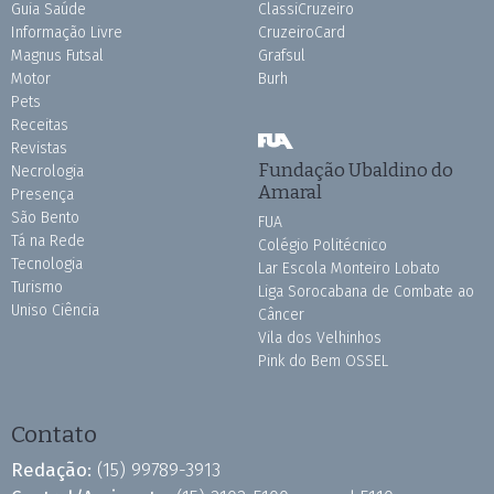
Guia Saúde
ClassiCruzeiro
Informação Livre
CruzeiroCard
Magnus Futsal
Grafsul
Motor
Burh
Pets
Receitas
Revistas
Fundação Ubaldino do
Necrologia
Amaral
Presença
São Bento
FUA
Tá na Rede
Colégio Politécnico
Tecnologia
Lar Escola Monteiro Lobato
Turismo
Liga Sorocabana de Combate ao
Uniso Ciência
Câncer
Vila dos Velhinhos
Pink do Bem OSSEL
Contato
Redação:
(15) 99789-3913