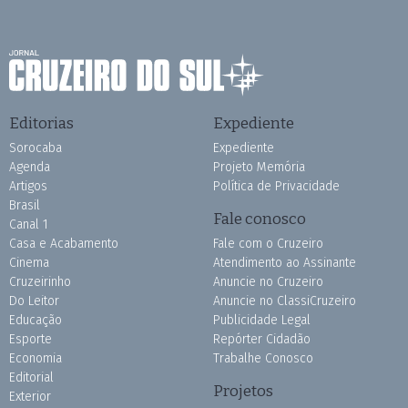
Editorias
Expediente
Sorocaba
Expediente
Agenda
Projeto Memória
Artigos
Política de Privacidade
Brasil
Fale conosco
Canal 1
Casa e Acabamento
Fale com o Cruzeiro
Cinema
Atendimento ao Assinante
Cruzeirinho
Anuncie no Cruzeiro
Do Leitor
Anuncie no ClassiCruzeiro
Educação
Publicidade Legal
Esporte
Repórter Cidadão
Economia
Trabalhe Conosco
Editorial
Projetos
Exterior