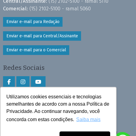
Central/Assinante:
(15) 2102-5100 - ramal 5110
Comercial:
(15) 2102-5100 - ramal 5060
Enviar e-mail para Redação
Enviar e-mail para Central/Assinante
Enviar e-mail para o Comercial
Redes Sociais
Utilizamos cookies essenciais e tecnologias
Faça download do aplicativo
semelhantes de acordo com a nossa Política de
Privacidade. Ao continuar navegando, você
Play Store e App Store
concorda com estas condições.
Saiba mais
Todos os direitos reservados © 2025 Cruzeiro do Sul