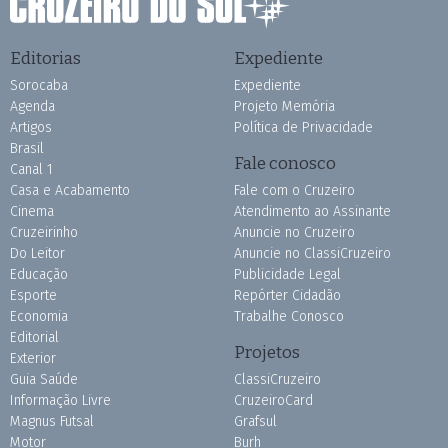
Editorias
Expediente
Sorocaba
Expediente
Agenda
Projeto Memória
Artigos
Política de Privacidade
Brasil
Fale conosco
Canal 1
Casa e Acabamento
Fale com o Cruzeiro
Cinema
Atendimento ao Assinante
Cruzeirinho
Anuncie no Cruzeiro
Do Leitor
Anuncie no ClassiCruzeiro
Educação
Publicidade Legal
Esporte
Repórter Cidadão
Economia
Trabalhe Conosco
Editorial
Projetos
Exterior
Guia Saúde
ClassiCruzeiro
Informação Livre
CruzeiroCard
Magnus Futsal
Grafsul
Motor
Burh