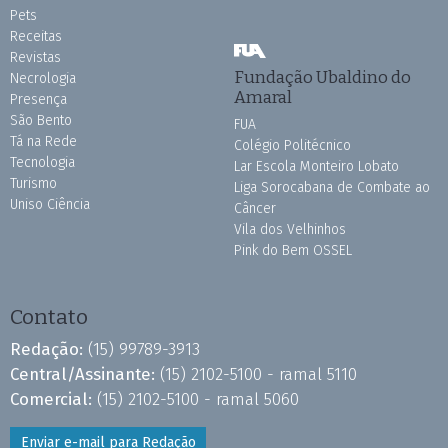
Pets
Receitas
Revistas
Fundação Ubaldino do
Necrologia
Amaral
Presença
São Bento
FUA
Tá na Rede
Colégio Politécnico
Tecnologia
Lar Escola Monteiro Lobato
Turismo
Liga Sorocabana de Combate ao
Uniso Ciência
Câncer
Vila dos Velhinhos
Pink do Bem OSSEL
Contato
Redação:
(15) 99789-3913
Central/Assinante:
(15) 2102-5100 - ramal 5110
Comercial:
(15) 2102-5100 - ramal 5060
Enviar e-mail para Redação