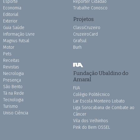
Esporte
Repórter Cidadão
Economia
Trabalhe Conosco
Editorial
Projetos
Exterior
Guia Saúde
ClassiCruzeiro
Informação Livre
CruzeiroCard
Magnus Futsal
Grafsul
Motor
Burh
Pets
Receitas
Revistas
Fundação Ubaldino do
Necrologia
Amaral
Presença
São Bento
FUA
Tá na Rede
Colégio Politécnico
Tecnologia
Lar Escola Monteiro Lobato
Turismo
Liga Sorocabana de Combate ao
Uniso Ciência
Câncer
Vila dos Velhinhos
Pink do Bem OSSEL