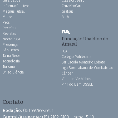
Guia Saúde
ClassiCruzeiro
Informação Livre
CruzeiroCard
Magnus Futsal
Grafsul
Motor
Burh
Pets
Receitas
Revistas
Fundação Ubaldino do
Necrologia
Amaral
Presença
São Bento
FUA
Tá na Rede
Colégio Politécnico
Tecnologia
Lar Escola Monteiro Lobato
Turismo
Liga Sorocabana de Combate ao
Uniso Ciência
Câncer
Vila dos Velhinhos
Pink do Bem OSSEL
Contato
Redação:
(15) 99789-3913
Central/Assinante:
(15) 2102-5100 - ramal 5110