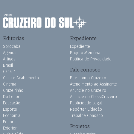
Editorias
Expediente
Sorocaba
Expediente
Agenda
Projeto Memória
Artigos
Política de Privacidade
Brasil
Fale conosco
Canal 1
Casa e Acabamento
Fale com o Cruzeiro
Cinema
Atendimento ao Assinante
Cruzeirinho
Anuncie no Cruzeiro
Do Leitor
Anuncie no ClassiCruzeiro
Educação
Publicidade Legal
Esporte
Repórter Cidadão
Economia
Trabalhe Conosco
Editorial
Projetos
Exterior