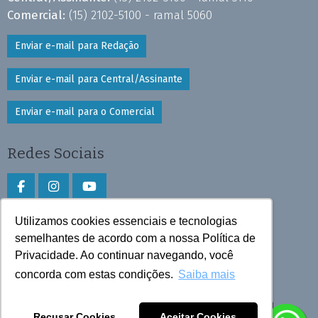
Comercial:
(15) 2102-5100 - ramal 5060
Enviar e-mail para Redação
Enviar e-mail para Central/Assinante
Enviar e-mail para o Comercial
Redes Sociais
Utilizamos cookies essenciais e tecnologias
Faça download do aplicativo
semelhantes de acordo com a nossa Política de
Privacidade. Ao continuar navegando, você
Play Store e App Store
concorda com estas condições.
Saiba mais
Todos os direitos reservados © 2025 Cruzeiro do Sul
Recusar Cookies
Aceitar Cookies