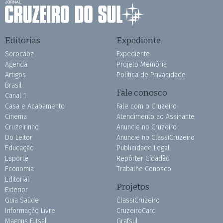
Editorias
Expediente
Sorocaba
Expediente
Agenda
Projeto Memória
Artigos
Política de Privacidade
Brasil
Fale conosco
Canal 1
Casa e Acabamento
Fale com o Cruzeiro
Cinema
Atendimento ao Assinante
Cruzeirinho
Anuncie no Cruzeiro
Do Leitor
Anuncie no ClassiCruzeiro
Educação
Publicidade Legal
Esporte
Repórter Cidadão
Economia
Trabalhe Conosco
Editorial
Projetos
Exterior
Guia Saúde
ClassiCruzeiro
Informação Livre
CruzeiroCard
Magnus Futsal
Grafsul