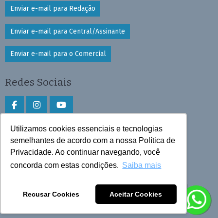
Enviar e-mail para Redação
Enviar e-mail para Central/Assinante
Enviar e-mail para o Comercial
Redes Sociais
Utilizamos cookies essenciais e tecnologias
Faça download do aplicativo
semelhantes de acordo com a nossa Política de
Privacidade. Ao continuar navegando, você
Play Store e App Store
concorda com estas condições.
Saiba mais
Todos os direitos reservados © 2025 Cruzeiro do Sul
Recusar Cookies
Aceitar Cookies