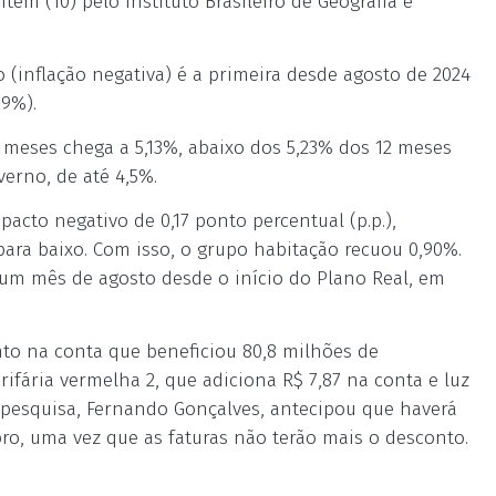
em (10) pelo Instituto Brasileiro de Geografia e
o (inflação negativa) é a primeira desde agosto de 2024
29%).
 meses chega a 5,13%, abaixo dos 5,23% dos 12 meses
erno, de até 4,5%.
acto negativo de 0,17 ponto percentual (p.p.),
ara baixo. Com isso, o grupo habitação recuou 0,90%.
 um mês de agosto desde o início do Plano Real, em
to na conta que beneficiou 80,8 milhões de
fária vermelha 2, que adiciona R$ 7,87 na conta e luz
 pesquisa, Fernando Gonçalves, antecipou que haverá
ro, uma vez que as faturas não terão mais o desconto.