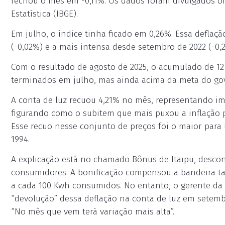
fechou o mês em -0,11%. Os dados foram divulgados ont
Estatística (IBGE).
Em julho, o índice tinha ficado em 0,26%. Essa deflaçã
(-0,02%) e a mais intensa desde setembro de 2022 (-0,
Com o resultado de agosto de 2025, o acumulado de 12
terminados em julho, mas ainda acima da meta do gov
A conta de luz recuou 4,21% no mês, representando imp
figurando como o subitem que mais puxou a inflação p
Esse recuo nesse conjunto de preços foi o maior para
1994.
A explicação está no chamado Bônus de Itaipu, descon
consumidores. A bonificação compensou a bandeira tari
a cada 100 Kwh consumidos. No entanto, o gerente da
“devolução” dessa deflação na conta de luz em setemb
“No mês que vem terá variação mais alta”.