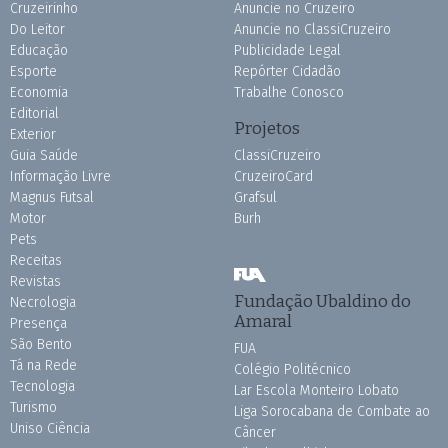
Cruzeirinho
Anuncie no Cruzeiro
Do Leitor
Anuncie no ClassiCruzeiro
Educação
Publicidade Legal
Esporte
Repórter Cidadão
Economia
Trabalhe Conosco
Editorial
Projetos
Exterior
Guia Saúde
ClassiCruzeiro
Informação Livre
CruzeiroCard
Magnus Futsal
Grafsul
Motor
Burh
Pets
Receitas
Revistas
Fundação Ubaldino do
Necrologia
Amaral
Presença
São Bento
FUA
Tá na Rede
Colégio Politécnico
Tecnologia
Lar Escola Monteiro Lobato
Turismo
Liga Sorocabana de Combate ao
Uniso Ciência
Câncer