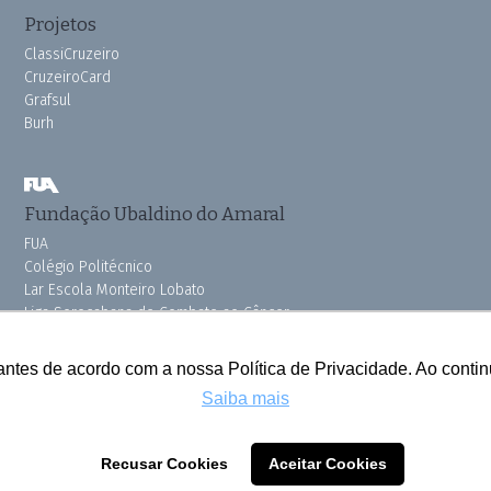
Projetos
ClassiCruzeiro
CruzeiroCard
Grafsul
Burh
Fundação Ubaldino do Amaral
FUA
Colégio Politécnico
Lar Escola Monteiro Lobato
Liga Sorocabana de Combate ao Câncer
Vila dos Velhinhos
Pink do Bem OSSEL
antes de acordo com a nossa Política de Privacidade. Ao cont
Saiba mais
Todos os direitos reservados © 2025 Cruzeiro do Sul
Recusar Cookies
Aceitar Cookies