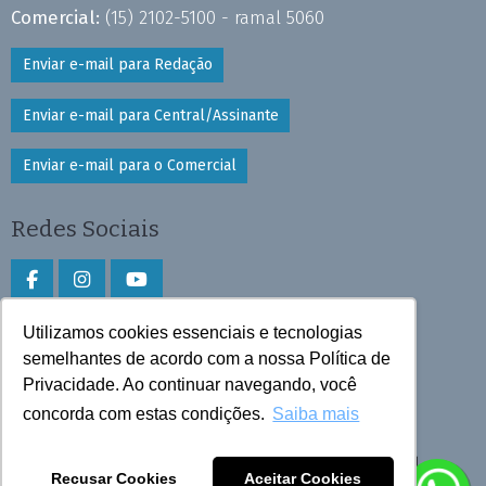
Comercial:
(15) 2102-5100 - ramal 5060
Enviar e-mail para Redação
Enviar e-mail para Central/Assinante
Enviar e-mail para o Comercial
Redes Sociais
Utilizamos cookies essenciais e tecnologias
Faça download do aplicativo
semelhantes de acordo com a nossa Política de
Privacidade. Ao continuar navegando, você
Play Store e App Store
concorda com estas condições.
Saiba mais
Todos os direitos reservados © 2025 Cruzeiro do Sul
Recusar Cookies
Aceitar Cookies