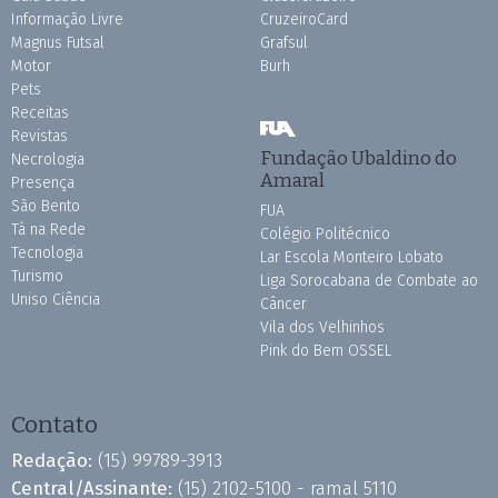
Informação Livre
CruzeiroCard
Magnus Futsal
Grafsul
Motor
Burh
Pets
Receitas
Revistas
Fundação Ubaldino do
Necrologia
Amaral
Presença
São Bento
FUA
Tá na Rede
Colégio Politécnico
Tecnologia
Lar Escola Monteiro Lobato
Turismo
Liga Sorocabana de Combate ao
Uniso Ciência
Câncer
Vila dos Velhinhos
Pink do Bem OSSEL
Contato
Redação:
(15) 99789-3913
Central/Assinante:
(15) 2102-5100 - ramal 5110