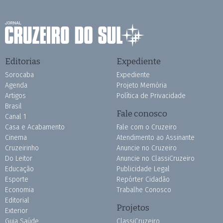
Editorias
Expediente
Sorocaba
Expediente
Agenda
Projeto Memória
Artigos
Política de Privacidade
Brasil
Fale conosco
Canal 1
Casa e Acabamento
Fale com o Cruzeiro
Cinema
Atendimento ao Assinante
Cruzeirinho
Anuncie no Cruzeiro
Do Leitor
Anuncie no ClassiCruzeiro
Educação
Publicidade Legal
Esporte
Repórter Cidadão
Economia
Trabalhe Conosco
Editorial
Projetos
Exterior
Guia Saúde
ClassiCruzeiro