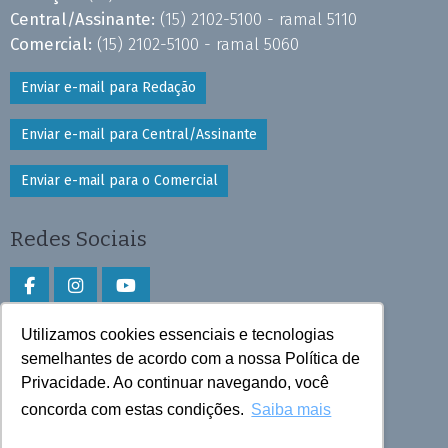
Central/Assinante:
(15) 2102-5100 - ramal 5110
Comercial:
(15) 2102-5100 - ramal 5060
Enviar e-mail para Redação
Enviar e-mail para Central/Assinante
Enviar e-mail para o Comercial
Redes Sociais
Utilizamos cookies essenciais e tecnologias
Faça download do aplicativo
semelhantes de acordo com a nossa Política de
Privacidade. Ao continuar navegando, você
Play Store e App Store
concorda com estas condições.
Saiba mais