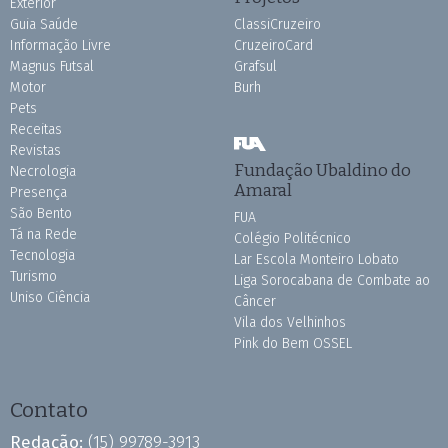
Exterior
Guia Saúde
ClassiCruzeiro
Informação Livre
CruzeiroCard
Magnus Futsal
Grafsul
Motor
Burh
Pets
Receitas
Revistas
Fundação Ubaldino do
Necrologia
Amaral
Presença
São Bento
FUA
Tá na Rede
Colégio Politécnico
Tecnologia
Lar Escola Monteiro Lobato
Turismo
Liga Sorocabana de Combate ao
Uniso Ciência
Câncer
Vila dos Velhinhos
Pink do Bem OSSEL
Contato
Redação:
(15) 99789-3913