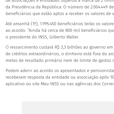
de associações e entidades superou a marca de 2 milh
da Presidência da República. O número de 2.004.449 d
beneficiários que estão aptos a receber os valores de vo
Até amanhã (1º), 1.995.450 beneficiários terão os valor
ao acordo. “Ainda há cerca de 800 mil beneficiários qu
o presidente do INSS, Gilberto Waller.
O ressarcimento custará R$ 3,3 bilhões ao governo em c
de créditos extraordinários, o dinheiro está fora do 
metas de resultado primário nem de limite de gastos 
Podem aderir ao acordo os aposentados e pensionista
receberam resposta da entidade ou associação após 15 
aplicativo ou site Meu INSS ou nas agências dos Correio