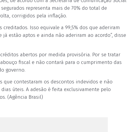
ões, de acordo com a Secretaria de Comunicação Social
e segurados representa mais de 70% do total de
lta, corrigidos pela inflação.
es creditados. Isso equivale a 99,5% dos que aderiram
e já estão aptos e ainda não aderiram ao acordo”, disse
réditos abertos por medida provisória. Por se tratar
arcabouço fiscal e não contará para o cumprimento das
do governo.
s que contestaram os descontos indevidos e não
dias úteis. A adesão é feita exclusivamente pelo
s. (Agência Brasil)