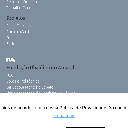
Repórter Cidadão
Trabalhe Conosco
Projetos
ClassiCruzeiro
CruzeiroCard
Grafsul
Burh
Fundação Ubaldino do Amaral
FUA
Colégio Politécnico
Lar Escola Monteiro Lobato
Liga Sorocabana de Combate ao Câncer
Vila dos Velhinhos
Pink do Bem OSSEL
antes de acordo com a nossa Política de Privacidade. Ao cont
Saiba mais